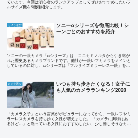
ています。今回は初心者のランクアップとしてぜひおすすめしたいフ
ルサイズ機を5機種紹介します。
ソニーαシリーズを徹底比較！シ
カメラ選び
ーンごとのおすすめを紹介
ソニーの一眼カメラ「αシリーズ」は、コニカミノルタから引き継が
れた歴史あるカメラブランドです。他社が一眼レフカメラをメインと
しているのに対し、αシリーズは「フルサイズミラーレス一眼」を主
力としているのが大きな特徴です。 ここではαシ...
いつも持ち歩きたくなる！女子に
カメラ選び
も人気のカメラランキング2020
「カメラ女子」という言葉がポピュラーになってから、一眼レフやミ
ラーレスカメラを持ち歩く女性が増えました。 「カメラに興味はあ
るけど…」と迷っている女性におすすめしたい、少し難しそうなカメ
ラの世界に飛び込むきっかけとなる人気カメラ5機...