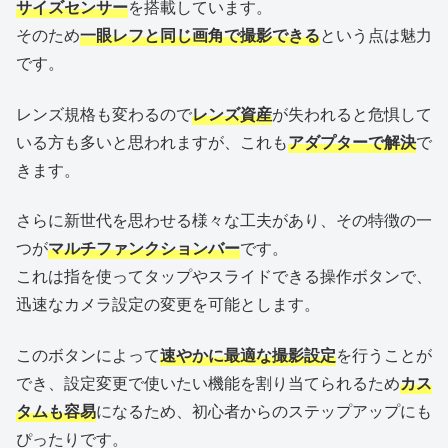
サイズセンサー
を搭載しています。
そのため
一眼レフと同じ画角で撮影できる
という点は魅力
です。
レンズ規格も変わるので
レンズ資産
が失われると危惧して
いる方も多いと思われますが、これも
アダプターで解決
で
きます。
さらに新世代を思わせる様々な工夫があり、その特徴の一
つが
マルチファンクションバー
です。
これは指を使ってタップやスライドできる操作ボタンで、
迅速なカメラ設定の変更を可能とします。
このボタンによって
速やかに最適な撮影設定
を行うことが
でき、設定変更で使いたい機能を割り当てられるため
カス
タムも容易
になるため、初心者からのステップアップにも
ぴったりです。