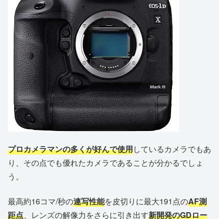
プロカメラマンの多くが好んで使用
しているカメラでもあ
り、その点でも優れたカメラであることが分かるでしょ
う。
最高約16コマ/秒の
連写性能
を皮切りに最大191点の
AF測
距点
、レンズの解像力をさらに引き出す
新開発のGDロー