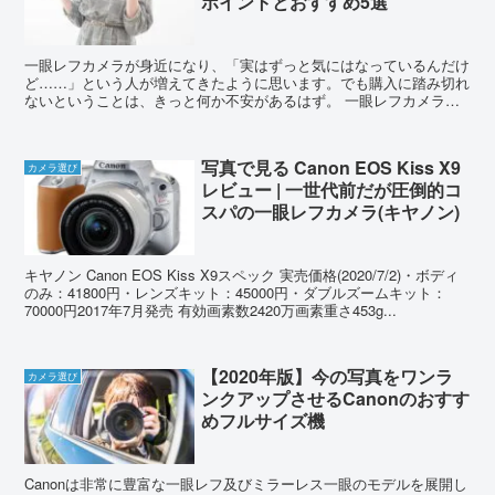
ポイントとおすすめ5選
一眼レフカメラが身近になり、「実はずっと気にはなっているんだけ
ど……」という人が増えてきたように思います。でも購入に踏み切れ
ないということは、きっと何か不安があるはず。 一眼レフカメラに
興味はあるけど購入を迷っている初心者さんに、「...
写真で見る Canon EOS Kiss X9
カメラ選び
レビュー | 一世代前だが圧倒的コ
スパの一眼レフカメラ(キヤノン)
キヤノン Canon EOS Kiss X9スペック 実売価格(2020/7/2)・ボディ
のみ：41800円・レンズキット：45000円・ダブルズームキット：
70000円2017年7月発売 有効画素数2420万画素重さ453g...
【2020年版】今の写真をワンラ
カメラ選び
ンクアップさせるCanonのおすす
めフルサイズ機
Canonは非常に豊富な一眼レフ及びミラーレス一眼のモデルを展開し