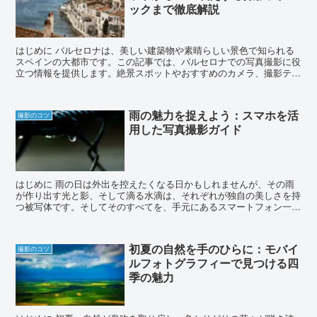
ックまで徹底解説
はじめに バルセロナは、美しい建築物や素晴らしい景色で知られる
スペインの大都市です。この記事では、バルセロナでの写真撮影に役
立つ情報を提供します。絶景スポットやおすすめのカメラ、撮影テク
ニックからSNSでのシェア方法まで、充実した旅...
雨の魅力を捉えよう：スマホを活
撮影のコツ
用した写真撮影ガイド
はじめに 雨の日は外出を控えたくなる日かもしれませんが、その雨
が作り出す光と影、そして滴る水滴は、それぞれが独自の美しさを持
つ被写体です。そしてそのすべてを、手元にあるスマートフォン一つ
で切り取ることができます。この記事では、雨の日...
初夏の自然を手のひらに：モバイ
撮影のコツ
ルフォトグラフィーで見つける四
季の魅力