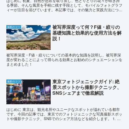
はじめに 初夏、自然が息吹を取り戻し、色とりどりの花々が咲き誇
る季節。そんな風景を手軽に残す手段として、モバイルフォトグラフ
ィーが注目を浴びています。本記事では、その魅力と実践方法につい
て詳しく解説していきます。 1. 初夏の...
被写界深度って何？F値・絞りの
撮影のコツ
基礎知識と効果的な使用方法を解
説！
被写界深度・F値・絞りについての基本的な知識を説明し、被写界深
度が変わることによって得られる効果とお勧めのシチュエーションを
まとめました！
東京フォトジェニックガイド: 絶
撮影のコツ
景スポットから撮影テクニック、
SNSシェアまで徹底解説
はじめに 東京は、観光名所やユニークなスポットが溢れている都市
です。今回の記事では、東京でのフォトジェニックな写真撮影スポッ
トや撮影テクニック、SNSでのシェア方法などを紹介します。 1. 東
京でのフォトジェニックな写真撮影ス...