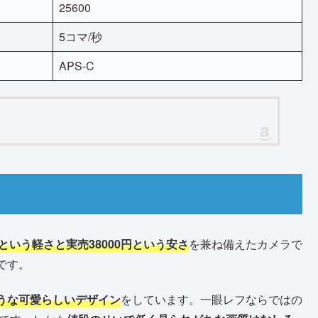
25600
5コマ/秒
APS-C
という軽さと実売38000円という安さ
を兼ね備えたカメラで
です。
うな可愛らしいデザイン
をしています。一眼レフならではの