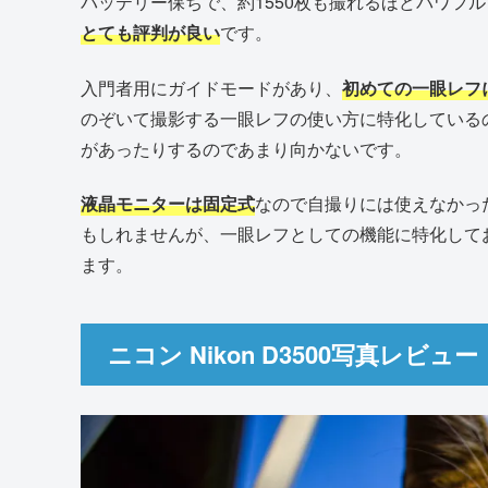
バッテリー保ちで、約1550枚も撮れるほどパワフ
とても評判が良い
です。
入門者用にガイドモードがあり、
初めての一眼レフ
のぞいて撮影する一眼レフの使い方に特化している
があったりするのであまり向かないです。
液晶モニターは固定式
なので自撮りには使えなかっ
もしれませんが、一眼レフとしての機能に特化して
ます。
ニコン Nikon D3500写真レビュー