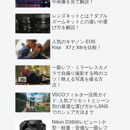
や画像を見て解説！
レンズキットとは？ダブル
ズームキットとの違いや選
び方を解説！
人気のキヤノン EOS
Kiss X7とX8iを比較！
一眼レフ・ミラーレスカメ
ラで自撮り撮影する時のコ
ツ！映える写真を撮る方
法！
VSCOフィルター活用ガイ
ド: 人気プリセットとシーン
別の最適な選び方からSNS
でのシェア方法まで
Nikon D3500レビュー | 小
型・軽量・安価な一眼レフ