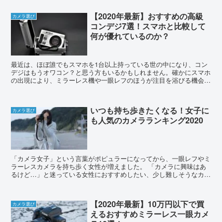
【2020年最新】おすすめの高級
カメラ選び
コンデジ7選！スマホと比較して
何が優れているのか？
最近は、ほぼ誰でもスマホを1台以上持っている世の中になり、コン
デジはもうオワコン？と思う方もいるかもしれません。確かにスマホ
の出現により、ミラーレス機や一眼レフのほうが注目を浴びる機会は
増えたかもしれません。 ただし、コンデジが全て...
いつも持ち歩きたくなる！女子に
カメラ選び
も人気のカメラランキング2020
「カメラ女子」という言葉がポピュラーになってから、一眼レフやミ
ラーレスカメラを持ち歩く女性が増えました。 「カメラに興味はあ
るけど…」と迷っている女性におすすめしたい、少し難しそうなカメ
ラの世界に飛び込むきっかけとなる人気カメラ5機...
【2020年最新】10万円以下で買
カメラ選び
えるおすすめミラーレス一眼カメ