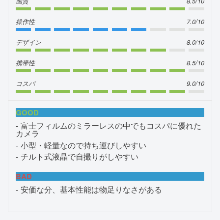
画質
8.5/10
操作性
7.0/10
デザイン
8.0/10
携帯性
8.5/10
コスパ
9.0/10
GOOD
富士フィルムのミラーレスの中でもコスパに優れた
カメラ
小型・軽量なので持ち運びしやすい
チルト式液晶で自撮りがしやすい
BAD
安価な分、基本性能は物足りなさがある