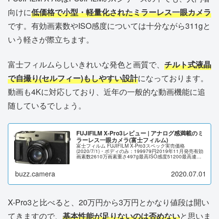
向けに
低価格で小型・軽量化されたミラーレス一眼カメラ
です。有効画素数やISO感度については十分ながら311gと
いう軽さが際立ちます。
富士フィルムらしいきれいな発色と画質で、
チルト式液晶
で自撮り(セルフィー)もしやすい設計
になっております。
動画も4Kに対応しており、近年の一般的な動画機能に追
随しているでしょう。
FUJIFILM X-Pro3レビュー | アナログ感満載のミ
ラーレス一眼カメラ(富士フィルム)
富士フィルム FUJIFILM X-Pro3スペック実売価格
(2020/7/1)・ボディのみ：199979円2019年11月発売有効
画素数2610万画素重さ497g最高ISO感度51200最高連写
速度11コマ/秒センサーサ...
buzz.camera
2020.07.01
X-Pro3と比べると、20万円から3万円とかなり値段は開い
てきますので、
基本性能が足りないのは否めない
と思いま