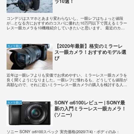
ラ10選！
コンデジはスマホとあまり変わらないし、一眼レフはちょっと値段
が...となる方におすすめのコスパに優れた10万円以下で買えるミラー
レス一眼カメラを10機種紹介していきたいと思います。 最近のカメ
ラはとても高性能で、10万円以下でもプロ...
【2020年最新】格安のミラーレ
カメラ選び
ス一眼カメラ！おすすめモデル選
び
近年は一眼レフよりも安価でお求めやすい、ミラーレス一眼カメラを
良く聞くようになりました。一眼レフに憧れるも、どうしても値段が
高額なので、それに近いミラーレス一眼カメラの購入を検討する人が
増えたのではないでしょうか？ 一眼レフカメラよ...
SONY α6100レビュー | SONY最
カメラ選び
新の入門ミラーレス一眼カメラ！
(ソニー)
ソニー SONY α6100スペック 実売価格(2020/7/4)・ボディのみ：